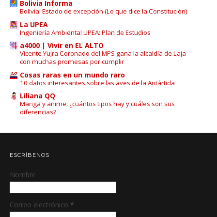
Bolivia Informa
Bolivia: Estado de excepción (Lo que dice la Constitución)
La UPEA
Ingeniería Ambiental UPEA: Plan de Estudios
a4000 | Vivir en EL ALTO
Vicente Yujra Coronado del MPS gana la alcaldía de Laja
con muchas promesas por cumplir
Cosas raras en un mundo raro
10 datos interesantes sobre las aves de la Antártida
Liliana QQ
Manga y anime: ¿cuántos tipos hay y cuáles son sus
diferencias?
ESCRÍBENOS
Nombre
Correo electrónico
*