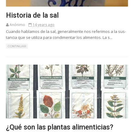
Historia de la sal
Anónimo
14 years ago
Cuan­do ha­bla­mos de la sal, ge­ne­ral­men­te nos re­fe­ri­mos a la sus­
tan­cia que se uti­li­za pa­ra con­di­men­tar los ali­men­tos. La s...
CONTINUAR
¿Qué son las plantas alimenticias?