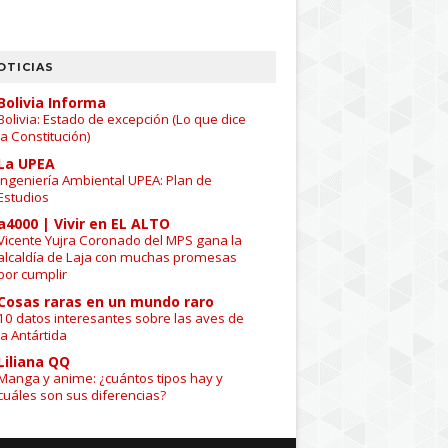
OTICIAS
Bolivia Informa
Bolivia: Estado de excepción (Lo que dice
la Constitución)
La UPEA
Ingeniería Ambiental UPEA: Plan de
Estudios
a4000 | Vivir en EL ALTO
Vicente Yujra Coronado del MPS gana la
alcaldía de Laja con muchas promesas
por cumplir
Cosas raras en un mundo raro
10 datos interesantes sobre las aves de
la Antártida
Liliana QQ
Manga y anime: ¿cuántos tipos hay y
cuáles son sus diferencias?