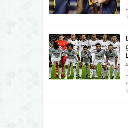
s
c
E
C
e