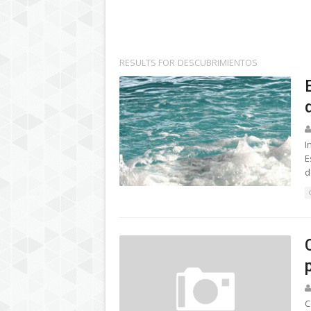
RESULTS FOR
DESCUBRIMIENTOS
I
E
d
C