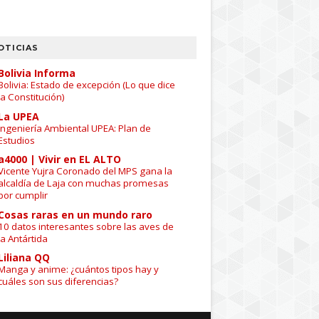
OTICIAS
Bolivia Informa
Bolivia: Estado de excepción (Lo que dice
la Constitución)
La UPEA
Ingeniería Ambiental UPEA: Plan de
Estudios
a4000 | Vivir en EL ALTO
Vicente Yujra Coronado del MPS gana la
alcaldía de Laja con muchas promesas
por cumplir
Cosas raras en un mundo raro
10 datos interesantes sobre las aves de
la Antártida
Liliana QQ
Manga y anime: ¿cuántos tipos hay y
cuáles son sus diferencias?