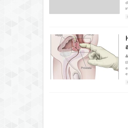
d
i
E
e
e