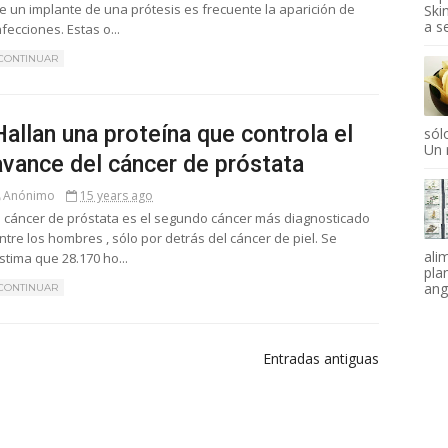
e un implante de una prótesis es frecuente la aparición de
Ski
a se
nfecciones. Estas o...
CONTINUAR
Hallan una proteína que controla el
sól
Un 
avance del cáncer de próstata
Anónimo
15 years ago
l cáncer de próstata es el segundo cáncer más diagnosticado
ntre los hombres , sólo por detrás del cáncer de piel. Se
ali
stima que 28.170 ho...
pla
angi
CONTINUAR
Entradas antiguas