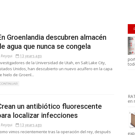
En Groenlandia descubren almacén
de agua que nunca se congela
Reyqui
13 years ago
por
nvestigadores de la Universidad de Utah, en Salt Lake City,
todo
stados Unidos, han descubierto un nuevo acuífero en la capa
e hielo de Groenl...
CONTINUAR
RAT
en m
Crean un antibiótico fluorescente
para localizar infecciones
Reyqui
13 years ago
omo vimos recientemente tras la operación del rey, después
exp