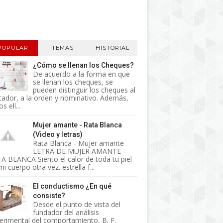
POPULAR
TEMAS
HISTORIAL
¿Cómo se llenan los Cheques?
De acuerdo a la forma en que
se llenan los cheques, se
pueden distinguir los cheques al
tador, a la orden y nominativo. Además,
s ell...
Mujer amante - Rata Blanca
(Video y letras)
Rata Blanca - Mujer amante
LETRA DE MUJER AMANTE -
A BLANCA Siento el calor de toda tu piel
i cuerpo otra vez. estrella f...
El conductismo ¿En qué
consiste?
Desde el punto de vista del
fundador del análisis
erimental del comportamiento, B. F.