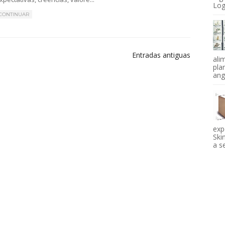
Log
CONTINUAR
Entradas antiguas
ali
pla
angi
exp
Ski
a se