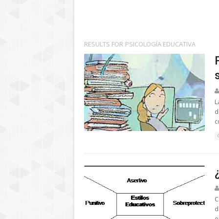
RESULTS FOR
PSICOLOGÍA EDUCATIVA
L
d
c
C
d
e