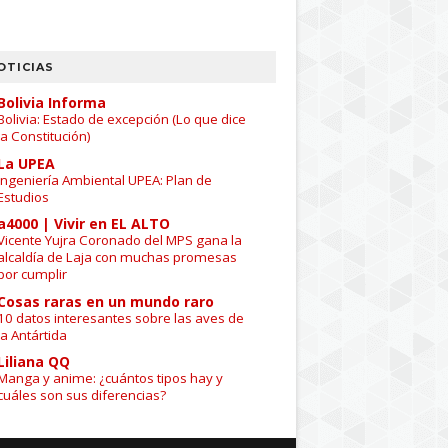
OTICIAS
Bolivia Informa
Bolivia: Estado de excepción (Lo que dice
la Constitución)
La UPEA
Ingeniería Ambiental UPEA: Plan de
Estudios
a4000 | Vivir en EL ALTO
Vicente Yujra Coronado del MPS gana la
alcaldía de Laja con muchas promesas
por cumplir
Cosas raras en un mundo raro
10 datos interesantes sobre las aves de
la Antártida
Liliana QQ
Manga y anime: ¿cuántos tipos hay y
cuáles son sus diferencias?