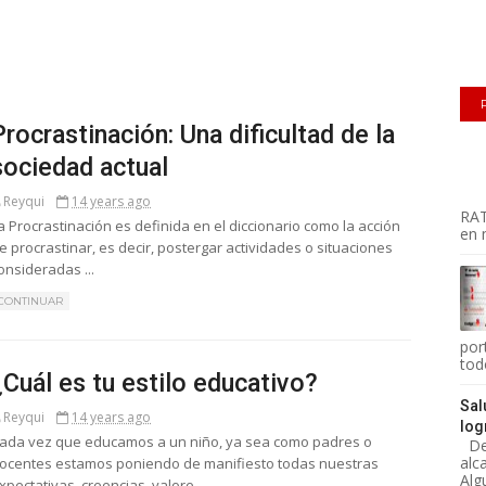
Procrastinación: Una dificultad de la
sociedad actual
Reyqui
14 years ago
RAT
a Procrastinación es definida en el diccionario como la acción
en m
e procrastinar, es decir, postergar actividades o situaciones
onsideradas ...
CONTINUAR
por
todo
¿Cuál es tu estilo educativo?
Sal
Reyqui
14 years ago
log
ada vez que educamos a un niño, ya sea como padres o
Des
alc
ocentes estamos poniendo de manifiesto todas nuestras
Alg
xpectativas, creencias, valore...