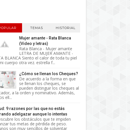
POPULAR
TEMAS
HISTORIAL
Mujer amante - Rata Blanca
(Video y letras)
Rata Blanca - Mujer amante
LETRA DE MUJER AMANTE -
A BLANCA Siento el calor de toda tu piel
i cuerpo otra vez. estrella f...
¿Cómo se llenan los Cheques?
De acuerdo a la forma en que
se llenan los cheques, se
pueden distinguir los cheques al
tador, a la orden y nominativo. Además,
s ell...
ud: 9 razones por las que no estás
rando adelgazar aunque lo intentas
cubre los obstáculos que te impiden
anzar tus metas de pérdida de peso.
unos son muy sencillos de solventar