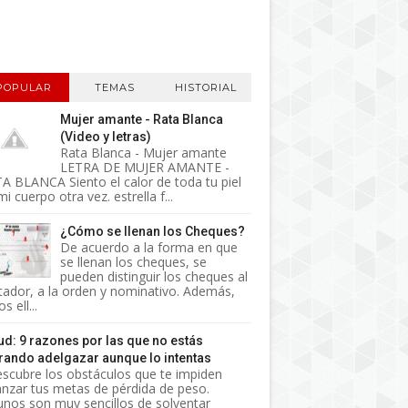
POPULAR
TEMAS
HISTORIAL
Mujer amante - Rata Blanca
(Video y letras)
Rata Blanca - Mujer amante
LETRA DE MUJER AMANTE -
A BLANCA Siento el calor de toda tu piel
i cuerpo otra vez. estrella f...
¿Cómo se llenan los Cheques?
De acuerdo a la forma en que
se llenan los cheques, se
pueden distinguir los cheques al
tador, a la orden y nominativo. Además,
s ell...
ud: 9 razones por las que no estás
rando adelgazar aunque lo intentas
cubre los obstáculos que te impiden
anzar tus metas de pérdida de peso.
unos son muy sencillos de solventar