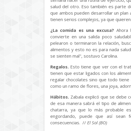
semana hacer una rutina de ejercicio, 
salud del otro. Eso también es parte d
que ambos pueden desarrollar un plan a
tienen serios complejos, ya que quieren
¿La comida es una excusa?
Ahora 
convierte en una salida poco saludab
pelearon o terminaron la relación, bus
alimentos y esto no es para nada salud
se sienten mal", sostuvo Carolina.
Regalos.
Esto tiene que ver con el tra
tienen que estar ligados con los alime
regalar chocolates sino que todo tien
como un ramo de flores, una joya, adorn
Hábitos.
Zabala explicó que se debe co
de esa manera sabrá el tipo de alimen
chatarra, ya que lo más probable e
engordando, puede que así sean f
consecuencias. //
El Sol (BO)