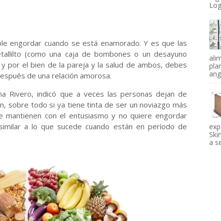
Log
ble engordar cuando se está enamorado. Y es que las
detallilto (como una caja de bombones o un desayuno
ali
o y por el bien de la pareja y la salud de ambos, debes
pla
angi
 después de una relación amorosa.
na Rivero, indicó que a veces las personas dejan de
n, sobre todo si ya tiene tinta de ser un noviazgo más
e mantienen con el entusiasmo y no quiere engordar
 similar a lo que sucede cuando están en período de
exp
Ski
a se