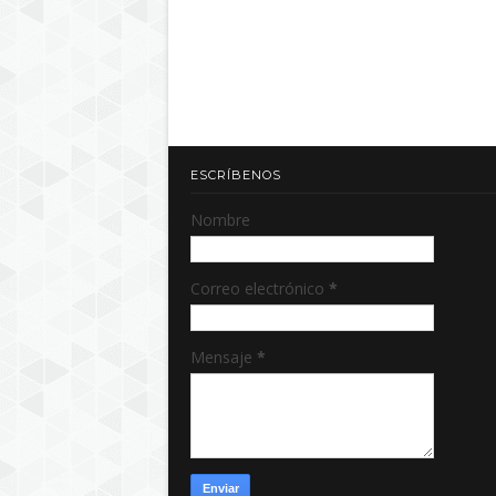
ESCRÍBENOS
Nombre
Correo electrónico
*
Mensaje
*