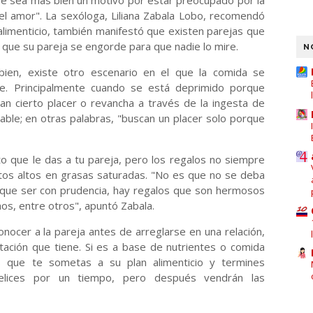
que sea más bien un motivo por estar preocupado por la
el amor". La sexóloga, Liliana Zabala Lobo, recomendó
limenticio, también manifestó que existen parejas que
 que su pareja se engorde para que nadie lo mire.
N
bien, existe otro escenario en el que la comida se
le. Principalmente cuando se está deprimido porque
can cierto placer o revancha a través de la ingesta de
able; en otras palabras, "buscan un placer solo porque
to que le das a tu pareja, pero los regalos no siempre
ntos altos en grasas saturadas. "No es que no se deba
e que ser con prudencia, hay regalos que son hermosos
os, entre otros", apuntó Zabala.
nocer a la pareja antes de arreglarse en una relación,
tación que tiene. Si es a base de nutrientes o comida
s que te sometas a su plan alimenticio y termines
elices por un tiempo, pero después vendrán las