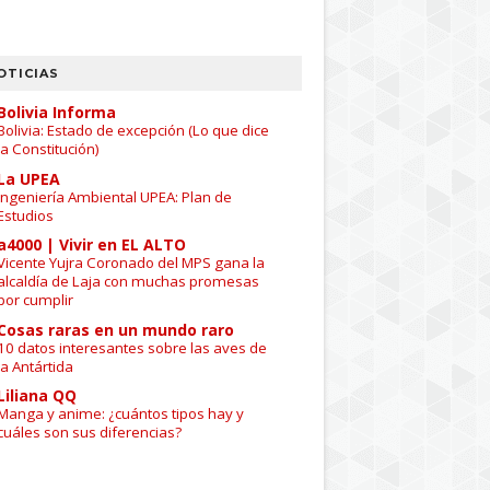
OTICIAS
Bolivia Informa
Bolivia: Estado de excepción (Lo que dice
la Constitución)
La UPEA
Ingeniería Ambiental UPEA: Plan de
Estudios
a4000 | Vivir en EL ALTO
Vicente Yujra Coronado del MPS gana la
alcaldía de Laja con muchas promesas
por cumplir
Cosas raras en un mundo raro
10 datos interesantes sobre las aves de
la Antártida
Liliana QQ
Manga y anime: ¿cuántos tipos hay y
cuáles son sus diferencias?