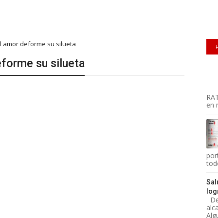
l amor deforme su silueta
forme su silueta
RAT
en m
por
todo
Sal
log
Des
alc
Alg