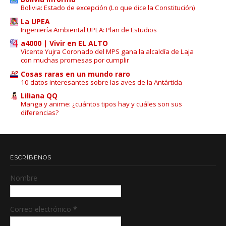
Bolivia: Estado de excepción (Lo que dice la Constitución)
La UPEA
Ingeniería Ambiental UPEA: Plan de Estudios
a4000 | Vivir en EL ALTO
Vicente Yujra Coronado del MPS gana la alcaldía de Laja
con muchas promesas por cumplir
Cosas raras en un mundo raro
10 datos interesantes sobre las aves de la Antártida
Liliana QQ
Manga y anime: ¿cuántos tipos hay y cuáles son sus
diferencias?
ESCRÍBENOS
Nombre
Correo electrónico
*